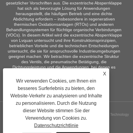
gesetzlicher Vorschriften aus. Die exzentrische Absperrklappe
hat sich als bevorzugte Lösung für Anwendungen
herausgestellt, die häufigen Betrieb und eine dichte
Abdichtung erfordern – insbesondere in regenerativen
thermischen Oxidationsanlagen (RTOs) und anderen
Behandlungssystemen für flüchtige organische Verbindungen
(VOCs). In diesem Artikel wird die exzentrische Absperrklappe
von Lvquan untersucht und ihre Konstruktionsprinzipien,
betrieblichen Vorteile und die technischen Entscheidungen
untersucht, die sie für anspruchsvolle Industrieumgebungen
geeignet machen. Wir betrachten die exzentrische Struktur
des Ventils, die pneumatische Betätigung, die
Dichtungsleistung und die Anwendungen, bei denen es
herkömmliche Ventilkonstruktionen übertrifft.
X
Wir verwenden Cookies, um Ihnen ein
besseres Surferlebnis zu bieten, den
Website-Verkehr zu analysieren und Inhalte
zu personalisieren. Durch die Nutzung
dieser Website stimmen Sie der
Copyright © 2024 Yangzhou Lvquan Environm Ental Engineering Technology
Verwendung von Cookies zu.
Datenschutzrichtlinie
Co., Ltd. Alle Rechte vorbehalten.